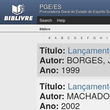
PGE/ES
Procuradoria Geral do Estado do Espírito S
Search
Help
Biblivre
#
A
B
C
D
E
F
G
H
I
Lançamento
Título:
BORGES, Jo
Autor:
1999
Ano:
Lançamento
Título:
MACHADO, 
Autor:
2002
Ano: