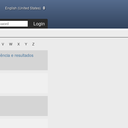
English (United States)
Login
V
W
X
Y
Z
iência e resultados