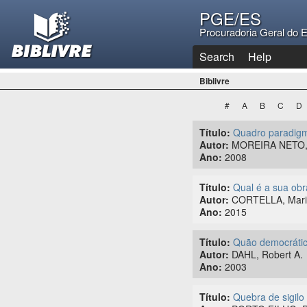
PGE/ES
Procuradoria Geral do E
Search
Help
Biblivre
#
A
B
C
D
Título:
Quadro paradigmas
Autor:
MOREIRA NETO, D
Ano:
2008
Título:
Qual é a sua obra
Autor:
CORTELLA, Mario
Ano:
2015
Título:
Quão democrátic
Autor:
DAHL, Robert A.
Ano:
2003
Título:
Quebra de sigilo