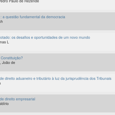
dro Paulo de Rezende
: a questão fundamental da democracia
ch
lotado: os desafios e oportunidades de um novo mundo
mas L
 Constituição?
 João de
e direito aduaneiro e tributário à luz da jurisprudência dos Tribunais
a
de direito empresarial
dírio