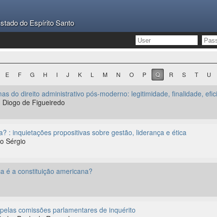
stado do Espírito Santo
E
F
G
H
I
J
K
L
M
N
O
P
Q
R
S
T
U
 do direito administrativo pós-moderno: legitimidade, finalidade, efic
iogo de Figueiredo
? : inquietações propositivas sobre gestão, liderança e ética
 Sérgio
a é a constituição americana?
 pelas comissões parlamentares de inquérito